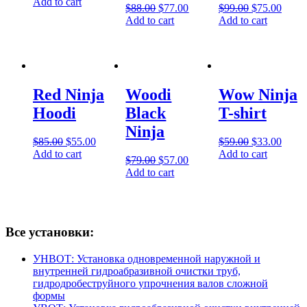
Add to cart
$
88.00
$
77.00
$
99.00
$
75.00
Add to cart
Add to cart
Red Ninja
Woodi
Wow Ninja
Hoodi
Black
T-shirt
Ninja
$
85.00
$
55.00
$
59.00
$
33.00
Add to cart
Add to cart
$
79.00
$
57.00
Add to cart
Все установки:
УНВОТ: Установка одновременной наружной и
внутренней гидроабразивной очистки труб,
гидродробеструйного упрочнения валов сложной
формы